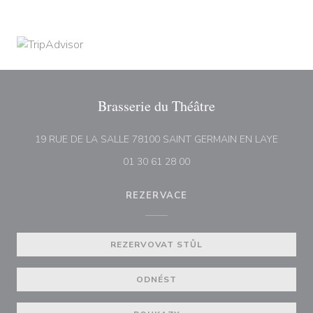
Brasserie du Théâtre
((otevř
19 RUE DE LA SALLE 78100 SAINT GERMAIN EN LAYE
01 30 61 28 00
REZERVACE
REZERVOVAT STŮL
ODNÉST