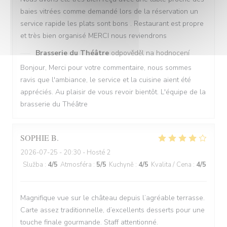
baies vitrées comme demandé lors de la réservation un
service rapide les plats sont bons . Restaurant est propre
et très bien organisé MERCI nous reviendrons
Brasserie du Théâtre
odpověděl na hodnocení
Bonjour, Merci pour votre commentaire, nous sommes
ravis que l'ambiance, le service et la cuisine aient été
appréciés. Au plaisir de vous revoir bientôt. L'équipe de la
brasserie du Théâtre
SOPHIE
B
2026-07-25
- 20:30 - Hosté 2
Služba
:
4
/5
Atmosféra
:
5
/5
Kuchyně
:
4
/5
Kvalita / Cena
:
4
/5
Magnifique vue sur le château depuis l’agréable terrasse.
Carte assez traditionnelle, d’excellents desserts pour une
touche finale gourmande. Staff attentionné.