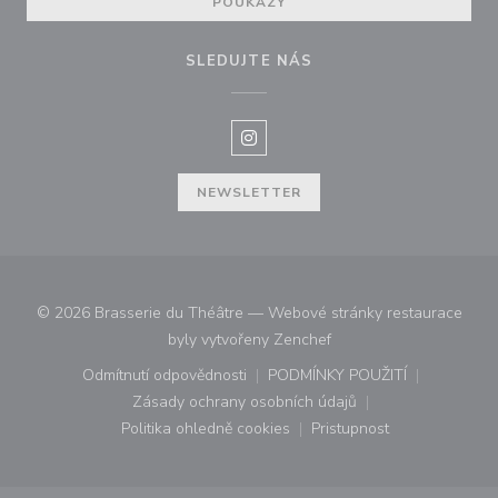
POUKAZY
SLEDUJTE NÁS
Instagram ((otevře se v novém o
NEWSLETTER
© 2026 Brasserie du Théâtre — Webové stránky restaurace
((otevře se v novém okn
byly vytvořeny
Zenchef
Odmítnutí odpovědnosti
PODMÍNKY POUŽITÍ
((otevře se v novém okně))
((otevře se v novém o
Zásady ochrany osobních údajů
((otevře se v novém okně))
Politika ohledně cookies
Pristupnost
((otevře se v novém okně))
((otevře se v novém o