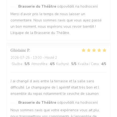
Brasserie du Théâtre
odpověděl na hodnocení
Merci d’avoir pris le temps de nous laisser un
commentaire. Nous sommes ravis que vous ayez passé
un bon moment, nous espérons vous revoir bientôt !
L’équipe de la Brasserie du Théâtre.
Ghislaine
P
2026-07-25
- 13:00 - Hosté 2
Služba
:
5
/5
Atmosféra
:
4
/5
Kuchyně
:
5
/5
Kvalita / Cena
:
4
/5
J ai changé d avis entre la terrasse et la salle sans
difficulté. Le champagne de l apéritif était très bon et l
ensemble du repas notamment le ceviche de saumon
Brasserie du Théâtre
odpověděl na hodnocení
Nous sommes ravis que votre expérience vous ait plu,
nous transmettons vos compliments à l’ensemble de