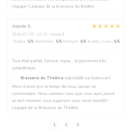
l’équipe ! L’équipe de la brasserie du théâtre
Annette
S
2026-07-25
- 12:15 - Hosté 4
Služba
:
5
/5
Atmosféra
:
5
/5
Kuchyně
:
5
/5
Kvalita / Cena
:
5
/5
Tout était parfait. Service, repas… le personnel très
sympathique
Brasserie du Théâtre
odpověděl na hodnocení
Merci d’avoir pris le temps de nous laisser un
commentaire. Nous sommes ravis que vous ayez passé
un bon moment, nous espérons vous revoir bientôt !
L’équipe de la Brasserie du Théâtre.
1
2
3