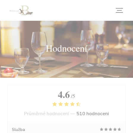
Panel pro správu cookies
Hodnocení
4.6
/5
Průměrné hodnocení —
510 hodnoceni
Služba