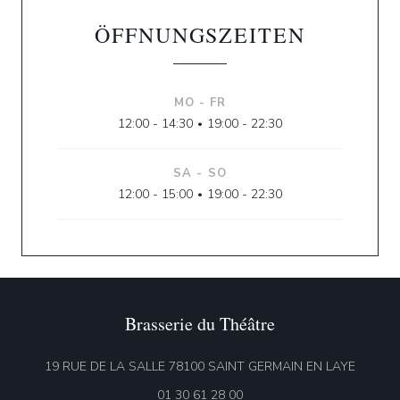
ÖFFNUNGSZEITEN
MO
-
FR
12:00 - 14:30
19:00 - 22:30
•
SA
-
SO
12:00 - 15:00
19:00 - 22:30
•
Brasserie du Théâtre
((öffnet
19 RUE DE LA SALLE 78100 SAINT GERMAIN EN LAYE
01 30 61 28 00