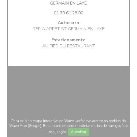
((abre numa nova janela)
GERMAIN EN LAYE
01 30 61 28 00
Autocarro
RER A ARRET ST GERMAIN EN LAYE
Estacionamento
AU PIED DU RESTAURANT
Para exibir o mapa interativo do Waze, você deve aceitar os cookies do
Waze Map (Google). Esses cookies podem coletar dados de navegação e
localização.
Autorizar