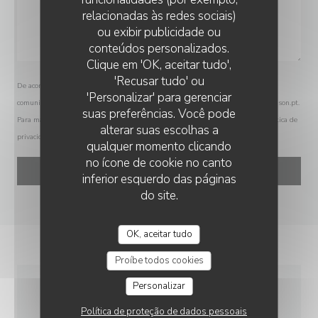
relacionadas às redes sociais)
ou exibir publicidade ou
conteúdos personalizados.
Clique em 'OK, aceitar tudo',
'Recusar tudo' ou
De acordo com a legislação de proteção de dados, tem o direito de se opor a
'Personalizar' para gerenciar
comunicações de marketing. Pode registar-se na Lista Robinson através de
robinson.pt
.
suas preferências. Você pode
Para mais informações sobre o tratamento dos seus dados, consulte a nossa
política de
alterar suas escolhas a
privacidade
.
qualquer momento clicando
no ícone de cookie no canto
inferior esquerdo das páginas
do site.
OK, aceitar tudo
Proíbe todos cookies
Personalizar
INFORMAÇÕES GERAIS
Política de proteção de dados pessoais