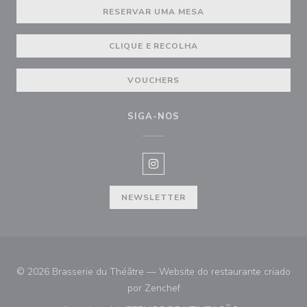
RESERVAR UMA MESA
CLIQUE E RECOLHA
VOUCHERS
SIGA-NOS
Instagram ((abre numa nova janel
NEWSLETTER
© 2026 Brasserie du Théâtre — Website do restaurante criado
((abre numa nova janela))
por
Zenchef