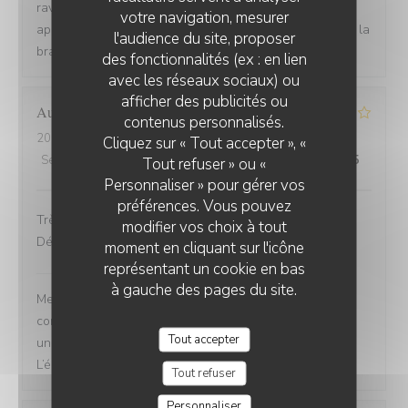
ravis que l'ambiance, le service et la cuisine aient été
votre navigation, mesurer
appréciés. Au plaisir de vous revoir bientôt. L'équipe de la
l'audience du site, proposer
brasserie du Théâtre
des fonctionnalités (ex : en lien
avec les réseaux sociaux) ou
afficher des publicités ou
Aude
L
contenus personnalisés.
2026-07-26
- 12:30 - Couverts 5
Cliquez sur « Tout accepter », «
Service
:
5
/5
Ambiance
:
5
/5
Cuisine
:
4
/5
Qualité / Prix
:
4
/5
Tout refuser » ou «
Personnaliser » pour gérer vos
préférences. Vous pouvez
Très bel emplacement face au château de St Germain.
modifier vos choix à tout
Décoration soignée et accueil chaleureux de lequipe
moment en cliquant sur l'icône
représentant un cookie en bas
Brasserie du Théâtre
a répondu à cet avis
à gauche des pages du site.
Merci d’avoir pris le temps de nous laisser un
commentaire. Nous sommes ravis que vous ayez passé
Tout accepter
un bon moment, nous espérons vous revoir bientôt !
L’équipe de la Brasserie du Théâtre.
Tout refuser
Personnaliser