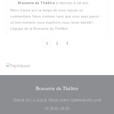
Brasserie du Théâtre
a répondu à cet avis
Merci d’avoir pris le temps de nous laisser un
commentaire. Nous sommes ravis que vous ayez passé
un bon moment, nous espérons vous revoir bientôt !
L’équipe de la Brasserie du Théâtre.
1
2
3
Brasserie du Théâtre
((ouvre 
19 RUE DE LA SALLE 78100 SAINT GERMAIN EN LAYE
01 30 61 28 00