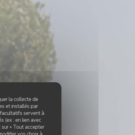
quer la collecte de
s et installés par
facultatifs servent à
s (ex : en lien avec
z sur « Tout accepter
modifier vos choix à