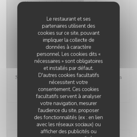
Melon, Jambon de Serrano, Burrata, Tomates,
Tapenade
24,50 EUR
Le restaurant et ses
partenaires utilisent des
cookies sur ce site, pouvant
Assiette fraicheur : Burrata, tomates fraiches
impliquer la collecte de
confites, Avocat et saumon mariné
données à caractère
personnel. Les cookies dits «
24,50 EUR
nécessaires » sont obligatoires
et installés par défaut.
D'autres cookies facultatifs
Salade Thaï aux Gambas, nems de poulet , thon
nécessitent votre
"Albacore" et soja
consentement. Ces cookies
25,50 EUR
facultatifs servent à analyser
votre navigation, mesurer
l'audience du site, proposer
des fonctionnalités (ex : en lien
POISSONS
avec les réseaux sociaux) ou
afficher des publicités ou