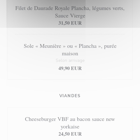
Filet de Daurade Royale Plancha, légumes verts,
Sauce Vierge
31,50 EUR
Sole « Meunière » ou « Plancha », purée
maison
Selon arrivage
49,90 EUR
VIANDES
Cheeseburger VBF au bacon sauce new
yorkaise
24,50 EUR