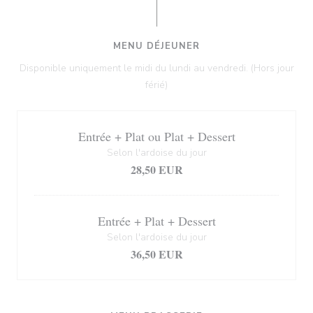
MENU DÉJEUNER
Disponible uniquement le midi du lundi au vendredi. (Hors jour
férié)
Entrée + Plat ou Plat + Dessert
Selon l'ardoise du jour
28,50 EUR
Entrée + Plat + Dessert
Selon l'ardoise du jour
36,50 EUR