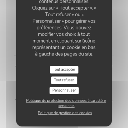
contenus personnalisés.
Fish & Chips « Cabillaud », sauce tartare
Cliquez sur « Tout accepter », «
22,90 EUR
Tout refuser » ou «
Personnaliser » pour gérer vos
préférences. Vous pouvez
Ceviche de saumon et lieu à la coriandre et
modifier vos choix à tout
citron vert, Frites maison
moment en cliquant sur l'icône
24,90 EUR
représentant un cookie en bas
à gauche des pages du site.
Gambas "plancha", poirvons confits, chorizo et
Tout accepter
riz vénéré
28,50 EUR
Tout refuser
Personnaliser
Tataki de thon au sésame, poêlée de légumes «
Politique de protection des données à caractère
personnel
Thaï »
Politique de gestion des cookies
29,90 EUR