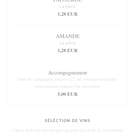
La pièce
1,28 EUR
AMANDE
La pièce
1,28 EUR
Accompagnement
Pain de campagne, beurre 1/2 sel, vinaigre échalote,
mayonnaise maison Par personne
5,00 EUR
SÉLÉCTION DE VINS
L'abus d'alcool est dangereux pour la santé, à consommer