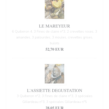
LE MAREYEUR
6 Quiberon 4, 3 Fines de claire n°3, 2 crevettes roses, 3
amandes, 3 palourdes, 3 moules, crevettes grises,
bulots
52,70 EUR
L'ASSIETTE DEGUSTATION
3 Quiberon n°2, 3 Fines de claire n°3, 3 spéciales
Gillardeau n°3, 3 spéciales Gillardeau n°5
28,05 EUR