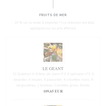
FRUITS DE MER
- 15 % sur la vente à emporter ! ( La réduction est déjà
appliquée sur les prix affichés)
LE GEANT
12 Quiberon 4, 6 fines de claire n°3, 4 spéciales n°3, 6
amandes, 6 moules, 6 palourdes, 4 crevettes roses, 4
langoustines, 1 tourteau, Crevettes grises, Bulots
109,65 EUR