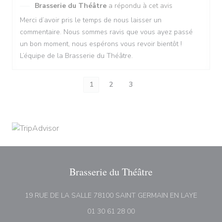
Brasserie du Théâtre
a répondu à cet avis
Merci d’avoir pris le temps de nous laisser un
commentaire. Nous sommes ravis que vous ayez passé
un bon moment, nous espérons vous revoir bientôt !
L’équipe de la Brasserie du Théâtre.
1
2
3
Brasserie du Théâtre
((ouvre 
19 RUE DE LA SALLE 78100 SAINT GERMAIN EN LAYE
01 30 61 28 00