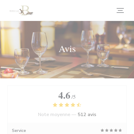
Personnalisation de vos choix en matière de cookies
Avis
4.6
/5
Note moyenne —
512 avis
Service