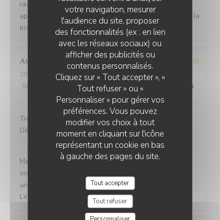
ravis que l'ambiance, le service et la cuisine aient été
votre navigation, mesurer
appréciés. Au plaisir de vous revoir bientôt. L'équipe de la
l'audience du site, proposer
brasserie du Théâtre
des fonctionnalités (ex : en lien
avec les réseaux sociaux) ou
afficher des publicités ou
Aude
L
contenus personnalisés.
2026-07-26
- 12:30 - Couverts 5
Cliquez sur « Tout accepter », «
Service
:
5
/5
Ambiance
:
5
/5
Cuisine
:
4
/5
Qualité / Prix
:
4
/5
Tout refuser » ou «
Personnaliser » pour gérer vos
préférences. Vous pouvez
Très bel emplacement face au château de St Germain.
modifier vos choix à tout
Décoration soignée et accueil chaleureux de lequipe
moment en cliquant sur l'icône
représentant un cookie en bas
Brasserie du Théâtre
a répondu à cet avis
à gauche des pages du site.
Merci d’avoir pris le temps de nous laisser un
commentaire. Nous sommes ravis que vous ayez passé
Tout accepter
un bon moment, nous espérons vous revoir bientôt !
L’équipe de la Brasserie du Théâtre.
Tout refuser
Personnaliser