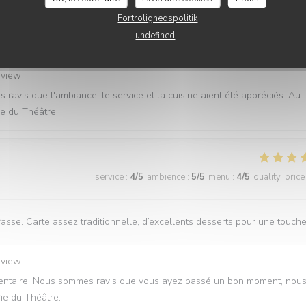
Fortrolighedspolitik
undefined
e des baies vitrées comme demandé lors de la réservation un service
et très bien organisé MERCI nous reviendrons
eview
ravis que l'ambiance, le service et la cuisine aient été appréciés. Au
rie du Théâtre
service
:
4
/5
ambience
:
5
/5
menu
:
4
/5
quality_price
asse. Carte assez traditionnelle, d’excellents desserts pour une touch
eview
mmentaire. Nous sommes ravis que vous ayez passé un bon moment, nou
rie du Théâtre.