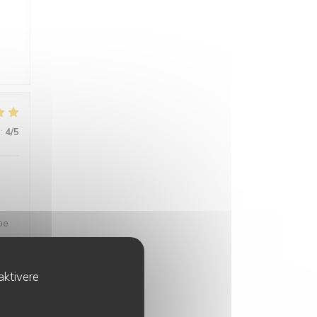
s
:
4
/5
pe
aktivere
:
4
/5