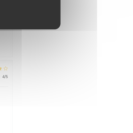
:
4
/5
e
s