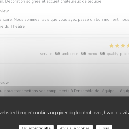
n. Décoration soignée et accueil chaleureux de lequipe
eview
mmentaire. Nous sommes ravis que vous ayez passé un bon moment, nou
rie du Théâtre.
service
:
5
/5
ambience
:
5
/5
menu
:
5
/5
quality_price
eview
u, nous transmettons vos compliments à l’ensemble de l’équipe ! L’équi
ebsted bruger cookies og giver dig kontrol over, hvad du vil 
service
:
5
/5
ambience
:
5
/5
menu
:
5
/5
quality_price
OK, accepter alle
Afvis alle cookies
Tilpas