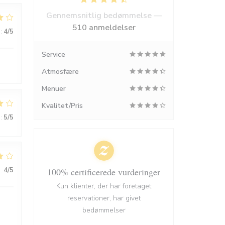
Gennemsnitlig bedømmelse —
510 anmeldelser
:
4
/5
Service
Atmosfære
Menuer
Kvalitet/Pris
:
5
/5
:
4
/5
100% certificerede vurderinger
Kun klienter, der har foretaget
reservationer, har givet
bedømmelser