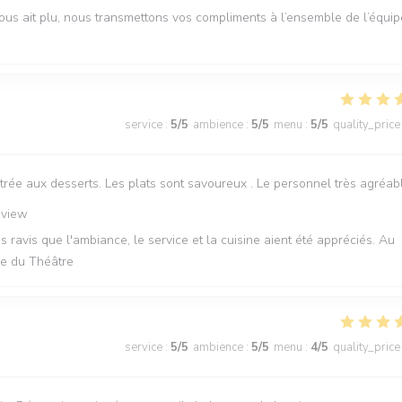
us ait plu, nous transmettons vos compliments à l’ensemble de l’équip
service
:
5
/5
ambience
:
5
/5
menu
:
5
/5
quality_price
trée aux desserts. Les plats sont savoureux . Le personnel très agréab
eview
ravis que l'ambiance, le service et la cuisine aient été appréciés. Au
rie du Théâtre
service
:
5
/5
ambience
:
5
/5
menu
:
4
/5
quality_price