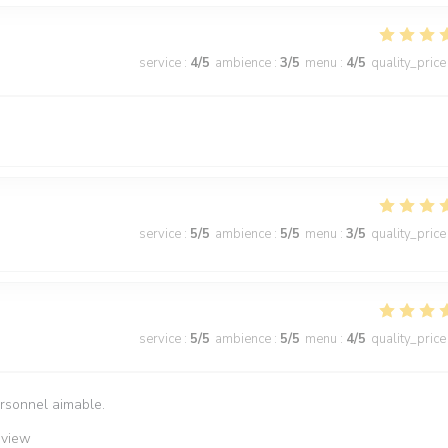
service
:
4
/5
ambience
:
3
/5
menu
:
4
/5
quality_price
service
:
5
/5
ambience
:
5
/5
menu
:
3
/5
quality_price
service
:
5
/5
ambience
:
5
/5
menu
:
4
/5
quality_price
ersonnel aimable.
eview