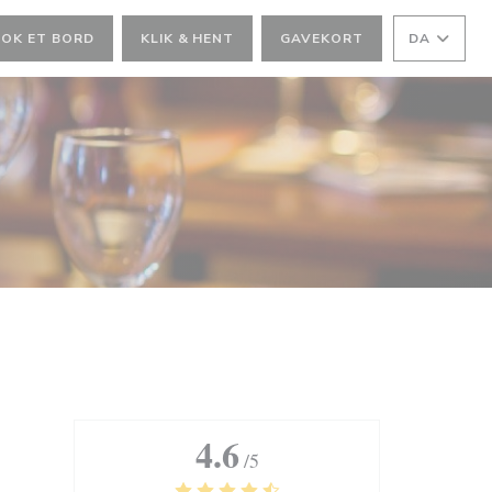
OK ET BORD
KLIK & HENT
GAVEKORT
DA
4.6
/5