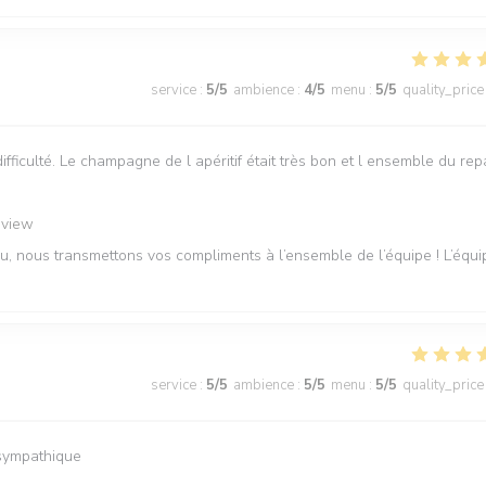
service
:
5
/5
ambience
:
4
/5
menu
:
5
/5
quality_price
difficulté. Le champagne de l apéritif était très bon et l ensemble du rep
eview
u, nous transmettons vos compliments à l’ensemble de l’équipe ! L’équi
service
:
5
/5
ambience
:
5
/5
menu
:
5
/5
quality_price
s sympathique