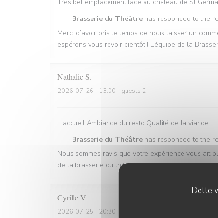
Très bel emplacement face au château de St Germai
Brasserie du Théâtre
has responded to the r
Merci d’avoir pris le temps de nous laisser un co
espérons vous revoir bientôt ! L’équipe de la Brasse
Nathalie
S
2026-07-26
- 13:00 - guests 2
L accueil Ambiance du resto Qualité de la viande
Brasserie du Théâtre
has responded to the r
Nous sommes ravis que votre expérience vous ait pl
de la brasserie du théâtre
Dette w
Cyrille
V
2026-07-25
- 20:30 - guests 2