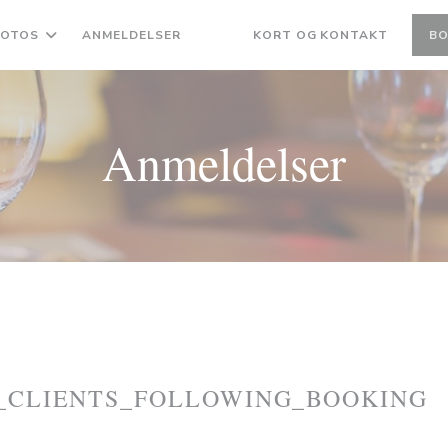
FOTOS
ANMELDELSER
KORT OG KONTAKT
BO
((ÅBNER I ET NYT VINDUE))
((ÅBNER I ET NYT VINDUE))
Anmeldelser
_CLIENTS_FOLLOWING_BOOKING