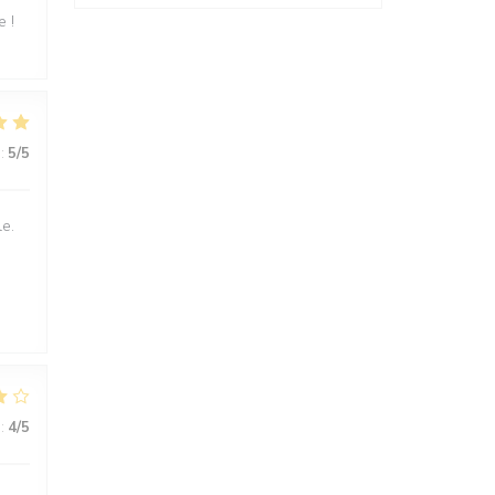
e !
:
5
/5
le.
:
4
/5