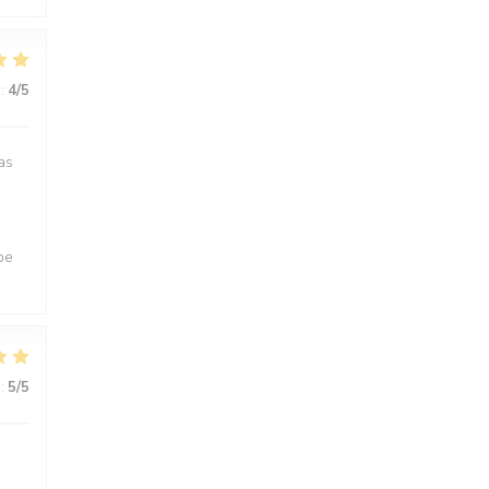
:
4
/5
as
pe
:
5
/5