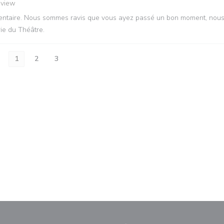
eview
mmentaire. Nous sommes ravis que vous ayez passé un bon moment, nou
rie du Théâtre.
1
2
3