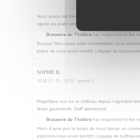
Nous avons été très bien reçu avec une table proch
rapide les plats sont bons . Restaurant est propre 
Brasserie du Théâtre
has responded to the r
Bonjour, Merci pour votre commentaire, nous sommes 
plaisir de vous revoir bientôt. L'équipe de la brasse
SOPHIE
B
2026-07-25
- 20:30 - guests 2
Magnifique vue sur le château depuis l’agréable terr
finale gourmande. Staff attentionné.
Brasserie du Théâtre
has responded to the r
Merci d’avoir pris le temps de nous laisser un co
espérons vous revoir bientôt ! L’équipe de la Brasse