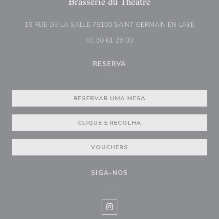
Brasserie du Théâtre
((abre 
19 RUE DE LA SALLE 78100 SAINT GERMAIN EN LAYE
01 30 61 28 00
RESERVA
RESERVAR UMA MESA
CLIQUE E RECOLHA
VOUCHERS
SIGA-NOS
Instagram ((abre numa nova janel