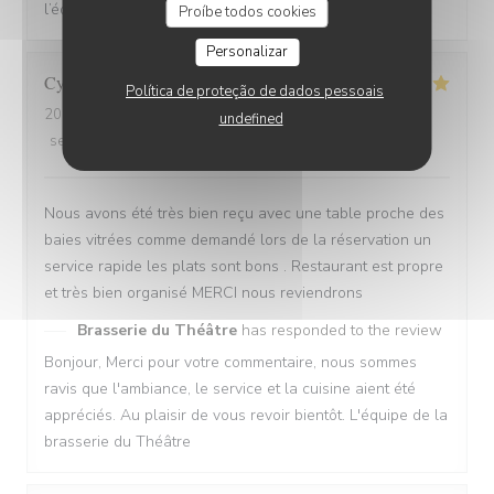
l’équipe ! L’équipe de la brasserie du théâtre
Proíbe todos cookies
Personalizar
Cyrille
V
Política de proteção de dados pessoais
2026-07-25
- 20:30 - guests 2
undefined
service
:
5
/5
ambience
:
5
/5
menu
:
5
/5
quality_price
:
4
/5
Nous avons été très bien reçu avec une table proche des
baies vitrées comme demandé lors de la réservation un
service rapide les plats sont bons . Restaurant est propre
et très bien organisé MERCI nous reviendrons
Brasserie du Théâtre
has responded to the review
Bonjour, Merci pour votre commentaire, nous sommes
ravis que l'ambiance, le service et la cuisine aient été
appréciés. Au plaisir de vous revoir bientôt. L'équipe de la
brasserie du Théâtre