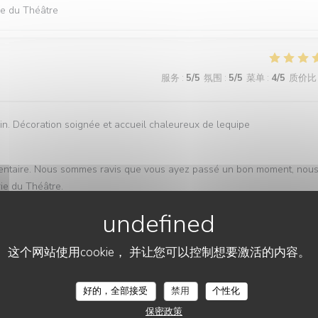
rie du Théâtre
服务
:
5
/5
氛围
:
5
/5
菜单
:
4
/5
质价比
n. Décoration soignée et accueil chaleureux de lequipe
mmentaire. Nous sommes ravis que vous ayez passé un bon moment, nou
rie du Théâtre.
这个网站使用cookie， 并让您可以控制想要激活的内容。
服务
:
5
/5
氛围
:
5
/5
菜单
:
5
/5
质价比
好的，全部接受
禁用
个性化
保密政策