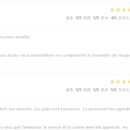
服务
:
5
/5
氛围
:
5
/5
菜单
:
4
/5
质价比
ersonnel aimable.
us ait plu, nous transmettons vos compliments à l’ensemble de l’équip
服务
:
5
/5
氛围
:
5
/5
菜单
:
5
/5
质价比
trée aux desserts. Les plats sont savoureux . Le personnel très agréab
ravis que l'ambiance, le service et la cuisine aient été appréciés. Au