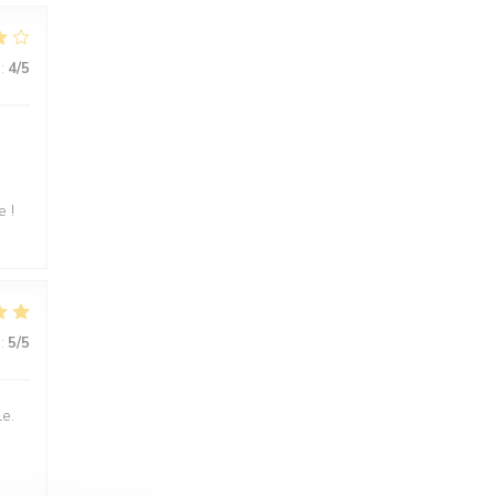
:
4
/5
e !
:
5
/5
le.