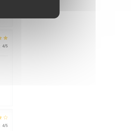
pe
:
4
/5
:
4
/5