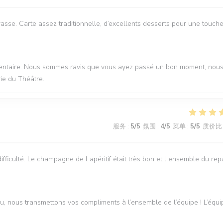
asse. Carte assez traditionnelle, d’excellents desserts pour une touch
mmentaire. Nous sommes ravis que vous ayez passé un bon moment, nou
rie du Théâtre.
服务
:
5
/5
氛围
:
4
/5
菜单
:
5
/5
质价比
difficulté. Le champagne de l apéritif était très bon et l ensemble du rep
u, nous transmettons vos compliments à l’ensemble de l’équipe ! L’équi