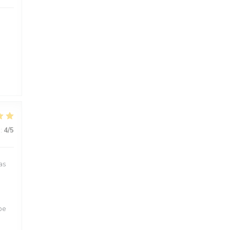
e
s
:
4
/5
as
pe