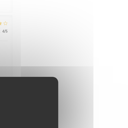
:
4
/5
s
:
4
/5