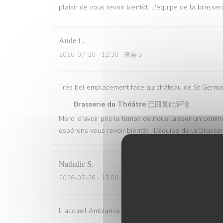
plaisir de vous revoir bientôt. L'équipe de la brasse
Aude
L
2026-07-26
- 12:30 - 来宾 5
Très bel emplacement face au château de St Germai
Brasserie du Théâtre
已回复此评论
Merci d’avoir pris le temps de nous laisser un co
espérons vous revoir bientôt ! L’équipe de la Brasse
Nathalie
S
2026-07-26
- 13:00 - 来宾 2
L accueil Ambiance du resto Qualité de la viande