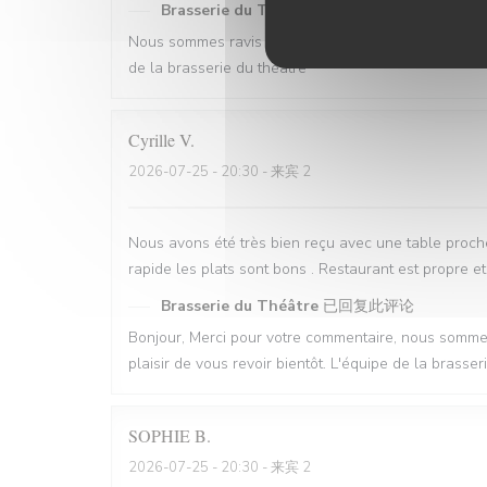
Brasserie du Théâtre
已回复此评论
Nous sommes ravis que votre expérience vous ait pl
de la brasserie du théâtre
Cyrille
V
2026-07-25
- 20:30 - 来宾 2
Nous avons été très bien reçu avec une table proch
rapide les plats sont bons . Restaurant est propre 
Brasserie du Théâtre
已回复此评论
Bonjour, Merci pour votre commentaire, nous sommes 
plaisir de vous revoir bientôt. L'équipe de la brasse
SOPHIE
B
2026-07-25
- 20:30 - 来宾 2