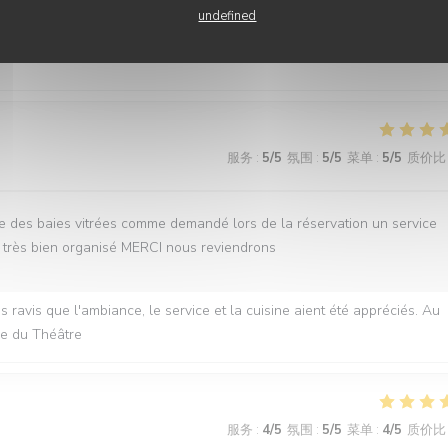
undefined
u, nous transmettons vos compliments à l’ensemble de l’équipe ! L’équi
服务
:
5
/5
氛围
:
5
/5
菜单
:
5
/5
质价比
e des baies vitrées comme demandé lors de la réservation un service
et très bien organisé MERCI nous reviendrons
ravis que l'ambiance, le service et la cuisine aient été appréciés. Au
rie du Théâtre
服务
:
4
/5
氛围
:
5
/5
菜单
:
4
/5
质价比