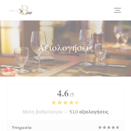
Πίνακας διαχείρισης "Μπισκότων" (Cookies)
Αξιολογήσεις
4.6
/5
Μέση βαθμολογία —
510 αξιολογήσεις
Υπηρεσία