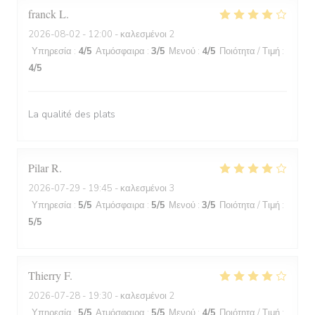
franck
L
2026-08-02
- 12:00 - καλεσμένοι 2
Υπηρεσία
:
4
/5
Ατμόσφαιρα
:
3
/5
Μενού
:
4
/5
Ποιότητα / Τιμή
:
4
/5
La qualité des plats
Pilar
R
2026-07-29
- 19:45 - καλεσμένοι 3
Υπηρεσία
:
5
/5
Ατμόσφαιρα
:
5
/5
Μενού
:
3
/5
Ποιότητα / Τιμή
:
5
/5
Thierry
F
2026-07-28
- 19:30 - καλεσμένοι 2
Υπηρεσία
:
5
/5
Ατμόσφαιρα
:
5
/5
Μενού
:
4
/5
Ποιότητα / Τιμή
: