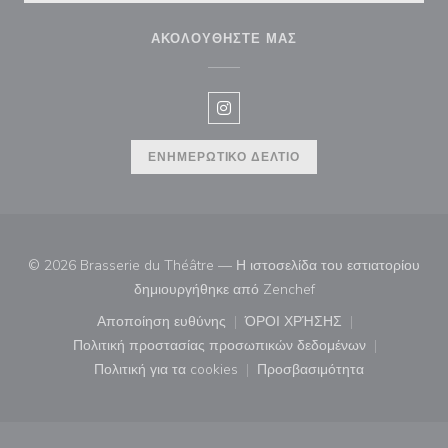
ΑΚΟΛΟΥΘΉΣΤΕ ΜΑΣ
Instagram ((ανοίγει σε νέο παρά
ΕΝΗΜΕΡΩΤΙΚΌ ΔΕΛΤΊΟ
© 2026 Brasserie du Théâtre — Η ιστοσελίδα του εστιατορίου
((ανοίγει σε νέο παρά
δημιουργήθηκε από
Zenchef
Αποποίηση ευθύνης
ΌΡΟΙ ΧΡΉΣΗΣ
((ανοίγει σε νέο παράθυρο))
((ανοίγει σε νέο παράθ
Πολιτική προστασίας προσωπικών δεδομένων
((ανοίγει σε νέο παράθυρο))
Πολιτική για τα cookies
Προσβασιμότητα
((ανοίγει σε νέο παράθυρο))
((ανοίγει σε νέο παρά