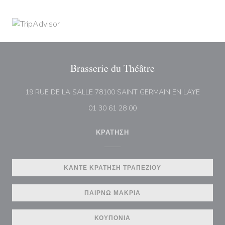
Brasserie du Théâtre
((ανοίγε
19 RUE DE LA SALLE 78100 SAINT GERMAIN EN LAYE
01 30 61 28 00
ΚΡΆΤΗΣΗ
ΚΆΝΤΕ ΚΡΆΤΗΣΗ ΤΡΑΠΕΖΙΟΎ
ΠΑΊΡΝΩ ΜΑΚΡΙΆ
ΚΟΥΠΌΝΙΑ