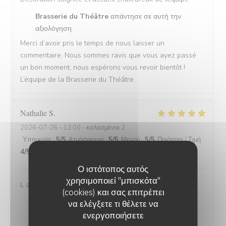
Brasserie du Théâtre
απάντησε σε αυτή την
αξιολόγηση
Merci d’avoir pris le temps de nous laisser un
commentaire. Nous sommes ravis que vous ayez passé
un bon moment, nous espérons vous revoir bientôt !
L’équipe de la Brasserie du Théâtre.
Nathalie
S
2026-07-26
- 13:00 - καλεσμένοι 2
Υπηρεσία
:
5
/5
Ατμόσφαιρα
:
5
/5
Μενού
:
5
/5
Ποιότητα / Τιμή
:
4
/5
Ο ιστότοπος αυτός
χρησιμοποιεί "μπισκότα"
L accueil Ambiance du resto Qualité de la viande
(cookies) και σας επιτρέπει
Brasserie du Théâtre
απάντησε σε αυτή την
να ελέγξετε τι θέλετε να
αξιολόγηση
ενεργοποιήσετε