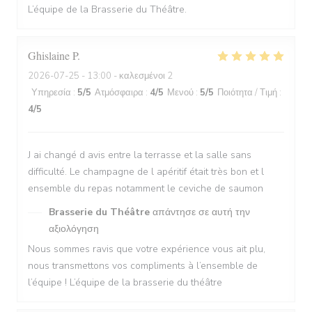
L’équipe de la Brasserie du Théâtre.
Ghislaine
P
2026-07-25
- 13:00 - καλεσμένοι 2
Υπηρεσία
:
5
/5
Ατμόσφαιρα
:
4
/5
Μενού
:
5
/5
Ποιότητα / Τιμή
:
4
/5
J ai changé d avis entre la terrasse et la salle sans
difficulté. Le champagne de l apéritif était très bon et l
ensemble du repas notamment le ceviche de saumon
Brasserie du Théâtre
απάντησε σε αυτή την
αξιολόγηση
Nous sommes ravis que votre expérience vous ait plu,
nous transmettons vos compliments à l’ensemble de
l’équipe ! L’équipe de la brasserie du théâtre