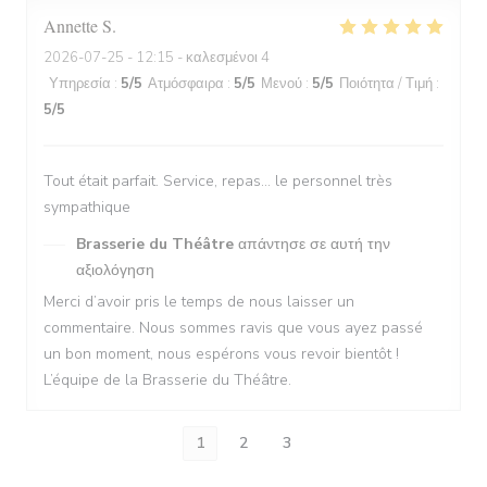
Annette
S
2026-07-25
- 12:15 - καλεσμένοι 4
Υπηρεσία
:
5
/5
Ατμόσφαιρα
:
5
/5
Μενού
:
5
/5
Ποιότητα / Τιμή
:
5
/5
Tout était parfait. Service, repas… le personnel très
sympathique
Brasserie du Théâtre
απάντησε σε αυτή την
αξιολόγηση
Merci d’avoir pris le temps de nous laisser un
commentaire. Nous sommes ravis que vous ayez passé
un bon moment, nous espérons vous revoir bientôt !
L’équipe de la Brasserie du Théâtre.
1
2
3