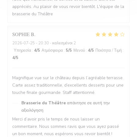
appréciés. Au plaisir de vous revoir bientôt. L'équipe de la
brasserie du Théâtre
SOPHIE
B
2026-07-25
- 20:30 - καλεσμένοι 2
Υπηρεσία
:
4
/5
Ατμόσφαιρα
:
5
/5
Μενού
:
4
/5
Ποιότητα / Τιμή
:
4
/5
Magnifique vue sur le château depuis l’agréable terrasse.
Carte assez traditionnelle, d’excellents desserts pour une
touche finale gourmande. Staff attentionné.
Brasserie du Théâtre
απάντησε σε αυτή την
αξιολόγηση
Merci d’avoir pris le temps de nous laisser un
commentaire. Nous sommes ravis que vous ayez passé
un bon moment, nous espérons vous revoir bientôt !