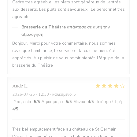
Cadre très agréable, les plats sont généreux de l’entrée
aux desserts. Les plats sont savoureux . Le personnel très
agréable.
Brasserie du Théâtre
απάντησε σε αυτή την
αξιολόγηση
Bonjour, Merci pour votre commentaire, nous sommes
ravis que l'ambiance, le service et la cuisine aient été
appréciés. Au plaisir de vous revoir bientôt. L'équipe de la
brasserie du Théâtre
Aude
L
2026-07-26
- 12:30 - καλεσμένοι 5
Υπηρεσία
:
5
/5
Ατμόσφαιρα
:
5
/5
Μενού
:
4
/5
Ποιότητα / Τιμή
:
4
/5
Très bel emplacement face au château de St Germain.
Décoration soignée et accueil chaleureux de lequipe