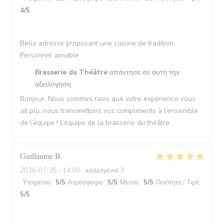
4
/5
Belle adresse proposant une cuisine de tradition.
Personnel aimable.
Brasserie du Théâtre
απάντησε σε αυτή την
αξιολόγηση
Bonjour, Nous sommes ravis que votre expérience vous
ait plu, nous transmettons vos compliments à l’ensemble
de l’équipe ! L’équipe de la brasserie du théâtre
Guillaume
B
2026-07-25
- 14:00 - καλεσμένοι 3
Υπηρεσία
:
5
/5
Ατμόσφαιρα
:
5
/5
Μενού
:
5
/5
Ποιότητα / Τιμή
:
5
/5