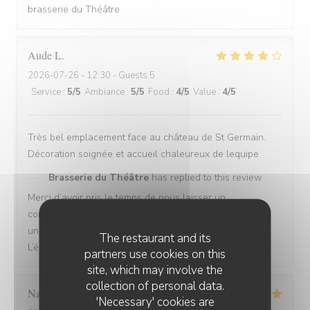
brasserie du Théâtre
Aude
L
2026-07-26
- 12:30 - Guests 5
Service
:
5
/5
Ambiance
:
5
/5
Food
:
4
/5
Value
:
4
/5
Très bel emplacement face au château de St Germain.
Décoration soignée et accueil chaleureux de lequipe
Brasserie du Théâtre
has replied to this review
Merci d’avoir pris le temps de nous laisser un
commentaire. Nous sommes ravis que vous ayez passé
un bon moment, nous espérons vous revoir bientôt !
The restaurant and its
L’équipe de la Brasserie du Théâtre.
partners use cookies on this
site, which may involve the
collection of personal data.
Nathalie
S
'Necessary' cookies are