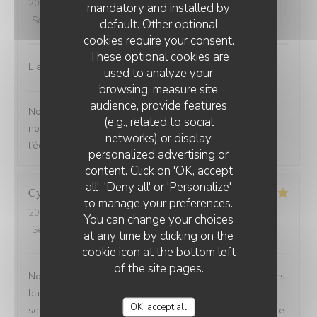
2026-07-26
- 13:00 - Guests 2
mandatory and installed by
Service
:
5
/5
Ambiance
:
5
/5
Food
:
5
/5
Value
:
4
/5
default. Other optional
cookies require your consent.
These optional cookies are
L accueil Ambiance du resto Qualité de la viande
used to analyze your
browsing, measure site
Brasserie du Théâtre
has replied to this review
audience, provide features
Nous sommes ravis que votre expérience vous ait plu,
(e.g., related to social
nous transmettons vos compliments à l’ensemble de
networks) or display
l’équipe ! L’équipe de la brasserie du théâtre
personalized advertising or
content. Click on 'OK, accept
all', 'Deny all' or 'Personalize'
Cyrille
V
to manage your preferences.
2026-07-25
- 20:30 - Guests 2
You can change your choices
Service
:
5
/5
Ambiance
:
5
/5
Food
:
5
/5
Value
:
4
/5
at any time by clicking on the
cookie icon at the bottom left
of the site pages.
Nous avons été très bien reçu avec une table proche des
baies vitrées comme demandé lors de la réservation un
OK, accept all
service rapide les plats sont bons . Restaurant est propre