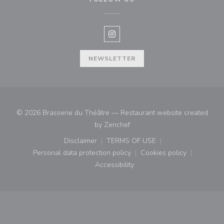
Instagram ((opens in a new win
NEWSLETTER
© 2026 Brasserie du Théâtre — Restaurant website created
((opens in a new window))
by
Zenchef
Disclaimer
TERMS OF USE
((opens in a new window))
((opens in a new window))
Personal data protection policy
Cookies policy
((opens in a new window))
((opens in a new
Accessibility
((opens in a new window))