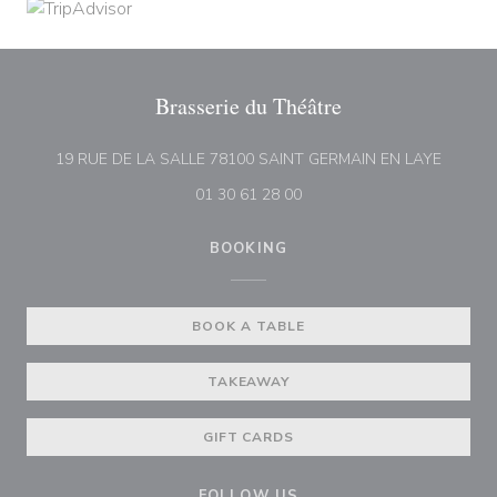
Brasserie du Théâtre
((opens
19 RUE DE LA SALLE 78100 SAINT GERMAIN EN LAYE
01 30 61 28 00
BOOKING
BOOK A TABLE
TAKEAWAY
GIFT CARDS
FOLLOW US