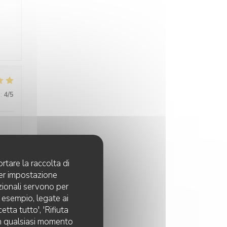
s
:
4
/5
pe
rtare la raccolta di
per impostazione
pzionali servono per
d esempio, legate ai
tta tutto', 'Rifiuta
 in qualsiasi momento
:
4
/5