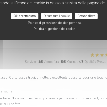
cando sull'icona del cookie in basso a sinistra delle pagine del 
e des baies vitrées comme demandé lors de la réservation un service
Ok, accetta tutto
Rifiuta tutti i cookie
Personalizza
et très bien organisé MERCI nous reviendrons
Politica di protezione dei dati personali
censione
Politica di gestione dei cookie
ravis que l'ambiance, le service et la cuisine aient été appréciés. Au
rie du Théâtre
Servizio
:
4
/5
Atmosfera
:
5
/5
Cucina
:
4
/5
Qualità / Prezzo
asse. Carte assez traditionnelle, d’excellents desserts pour une touch
censione
mmentaire. Nous sommes ravis que vous ayez passé un bon moment, nou
rie du Théâtre.