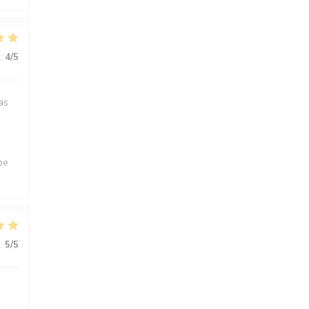
:
4
/5
as
pe
:
5
/5