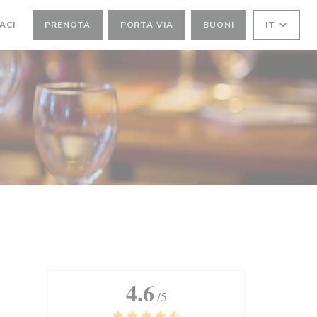
NUOVA FINESTRA))
ACI
PRENOTA
PORTA VIA
BUONI
IT
4.6
/5