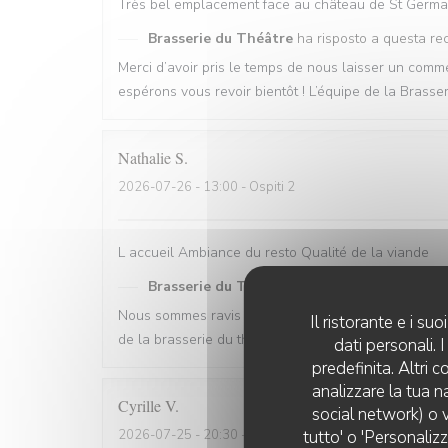
Très bel emplacement face au château de St Germai
Brasserie du Théâtre
ha risposto a questa re
Merci d’avoir pris le temps de nous laisser un co
espérons vous revoir bientôt ! L’équipe de la Brasse
Nathalie
S
2026-07-26
- 13:00 - Ospiti 2
L accueil Ambiance du resto Qualité de la viande
Brasserie du Théâtre
ha risposto a questa re
Nous sommes ravis que votre expérience vous ait pl
Il ristorante e i s
de la brasserie du théâtre
dati personali.
predefinita. Altri 
analizzare la tua n
Cyrille
V
social network) o v
tutto' o 'Personaliz
2026-07-25
- 20:30 - Ospiti 2