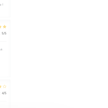
e !
:
5
/5
le.
:
4
/5