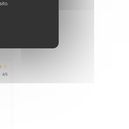
sito.
:
4
/5
e
s