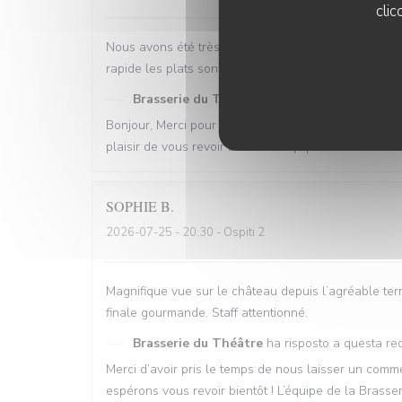
clic
Nous avons été très bien reçu avec une table proch
rapide les plats sont bons . Restaurant est propre 
Brasserie du Théâtre
ha risposto a questa re
Bonjour, Merci pour votre commentaire, nous sommes 
plaisir de vous revoir bientôt. L'équipe de la brasse
SOPHIE
B
2026-07-25
- 20:30 - Ospiti 2
Magnifique vue sur le château depuis l’agréable terr
finale gourmande. Staff attentionné.
Brasserie du Théâtre
ha risposto a questa re
Merci d’avoir pris le temps de nous laisser un co
espérons vous revoir bientôt ! L’équipe de la Brasse