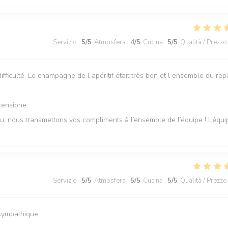
Servizio
:
5
/5
Atmosfera
:
4
/5
Cucina
:
5
/5
Qualità / Prezzo
difficulté. Le champagne de l apéritif était très bon et l ensemble du rep
censione
u, nous transmettons vos compliments à l’ensemble de l’équipe ! L’équi
Servizio
:
5
/5
Atmosfera
:
5
/5
Cucina
:
5
/5
Qualità / Prezzo
s sympathique