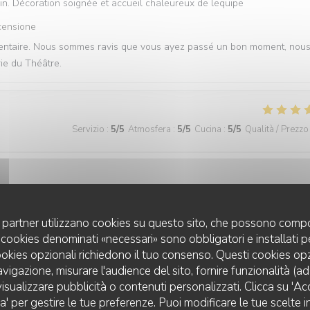
n. Décoration soignée et accueil chaleureux de lequipe
censione
mmentaire. Nous sommes ravis que vous ayez passé un bon moment, nou
rie du Théâtre.
Servizio
:
5
/5
Atmosfera
:
5
/5
Cucina
:
5
/5
Qualità / Prezzo
censione
u, nous transmettons vos compliments à l’ensemble de l’équipe ! L’équi
uoi partner utilizzano cookies su questo sito, che possono compo
 I cookies denominati «necessari» sono obbligatori e installati 
cookies opzionali richiedono il tuo consenso. Questi cookies o
avigazione, misurare l'audience del sito, fornire funzionalità (a
isualizzare pubblicità o contenuti personalizzati. Clicca su 'Acce
za' per gestire le tue preferenze. Puoi modificare le tue scelte
Servizio
:
5
/5
Atmosfera
:
5
/5
Cucina
:
5
/5
Qualità / Prezzo