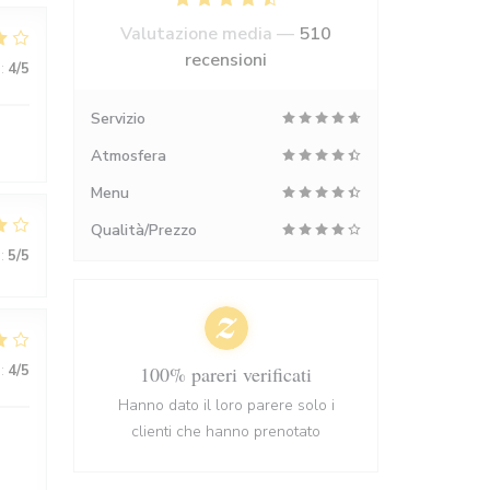
Valutazione media —
510
recensioni
:
4
/5
Servizio
Atmosfera
Menu
Qualità/Prezzo
:
5
/5
:
4
/5
100% pareri verificati
Hanno dato il loro parere solo i
clienti che hanno prenotato