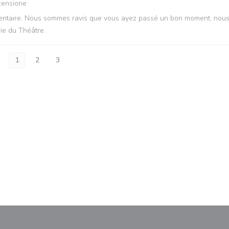
censione
mmentaire. Nous sommes ravis que vous ayez passé un bon moment, nou
rie du Théâtre.
1
2
3