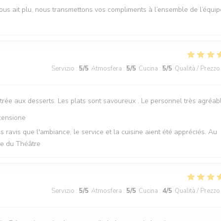
us ait plu, nous transmettons vos compliments à l’ensemble de l’équip
Servizio
:
5
/5
Atmosfera
:
5
/5
Cucina
:
5
/5
Qualità / Prezzo
trée aux desserts. Les plats sont savoureux . Le personnel très agréab
censione
ravis que l'ambiance, le service et la cuisine aient été appréciés. Au
rie du Théâtre
Servizio
:
5
/5
Atmosfera
:
5
/5
Cucina
:
4
/5
Qualità / Prezzo