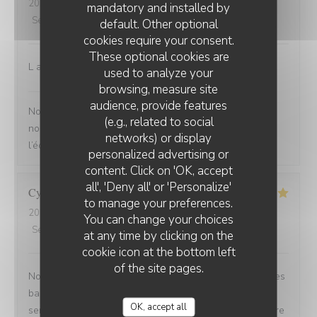
2026-07-26
- 13:00 - Guests 2
mandatory and installed by
Service
:
5
/5
Ambiance
:
5
/5
Food
:
5
/5
Value
:
4
/5
default. Other optional
cookies require your consent.
These optional cookies are
L accueil Ambiance du resto Qualité de la viande
used to analyze your
browsing, measure site
Brasserie du Théâtre
has replied to this review
audience, provide features
Nous sommes ravis que votre expérience vous ait plu,
(e.g., related to social
nous transmettons vos compliments à l’ensemble de
networks) or display
l’équipe ! L’équipe de la brasserie du théâtre
personalized advertising or
content. Click on 'OK, accept
all', 'Deny all' or 'Personalize'
Cyrille
V
to manage your preferences.
2026-07-25
- 20:30 - Guests 2
You can change your choices
Service
:
5
/5
Ambiance
:
5
/5
Food
:
5
/5
Value
:
4
/5
at any time by clicking on the
cookie icon at the bottom left
of the site pages.
Nous avons été très bien reçu avec une table proche des
baies vitrées comme demandé lors de la réservation un
OK, accept all
service rapide les plats sont bons . Restaurant est propre