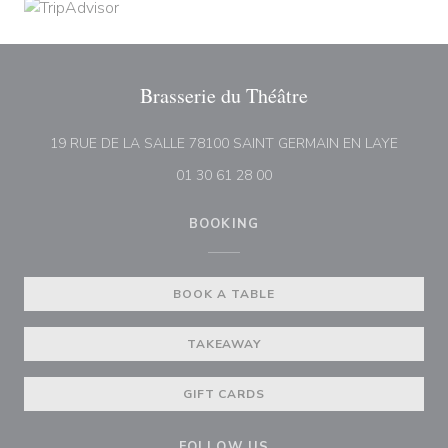
Brasserie du Théâtre
((opens
19 RUE DE LA SALLE 78100 SAINT GERMAIN EN LAYE
01 30 61 28 00
BOOKING
BOOK A TABLE
TAKEAWAY
GIFT CARDS
FOLLOW US