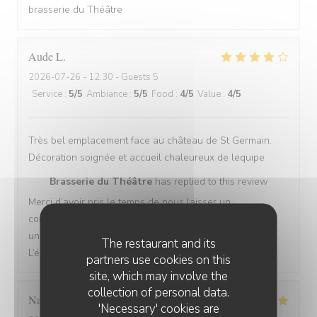
brasserie du Théâtre
Aude
L
2026-07-26
- 12:30 - Guests 5
Service
:
5
/5
Ambiance
:
5
/5
Food
:
4
/5
Value
:
4
/5
Très bel emplacement face au château de St Germain.
Décoration soignée et accueil chaleureux de lequipe
Brasserie du Théâtre
has replied to this review
Merci d’avoir pris le temps de nous laisser un
commentaire. Nous sommes ravis que vous ayez passé
un bon moment, nous espérons vous revoir bientôt !
The restaurant and its
L’équipe de la Brasserie du Théâtre.
partners use cookies on this
site, which may involve the
collection of personal data.
Nathalie
S
'Necessary' cookies are