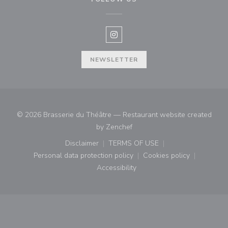
Instagram ((opens in a new win
NEWSLETTER
© 2026 Brasserie du Théâtre — Restaurant website created
((opens in a new window))
by
Zenchef
Disclaimer
TERMS OF USE
((opens in a new window))
((opens in a new window))
Personal data protection policy
Cookies policy
((opens in a new window))
((opens in a new
Accessibility
((opens in a new window))