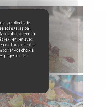
quer la collecte de
s et installés par
facultatifs servent à
s (ex : en lien avec
z sur « Tout accepter
modifier vos choix à
es pages du site.