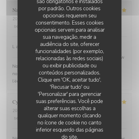
são obrigatórios e instalados
por padrão. Outros cookies
Nathalie
S
opcionais requerem seu
2026-07-26
- 13:00 - guests 2
consentimento. Esses cookies
service
:
5
/5
ambience
:
5
/5
menu
:
5
/5
quality_price
:
4
/5
opcionais servem para analisar
sua navegação, medir a
audiência do site, oferecer
L accueil Ambiance du resto Qualité de la viande
funcionalidades (por exemplo,
Brasserie du Théâtre
has responded to the review
relacionadas às redes sociais)
ou exibir publicidade ou
Nous sommes ravis que votre expérience vous ait plu,
conteúdos personalizados.
nous transmettons vos compliments à l’ensemble de
Clique em 'OK, aceitar tudo',
l’équipe ! L’équipe de la brasserie du théâtre
'Recusar tudo' ou
'Personalizar' para gerenciar
suas preferências. Você pode
Cyrille
V
alterar suas escolhas a
2026-07-25
- 20:30 - guests 2
qualquer momento clicando
service
:
5
/5
ambience
:
5
/5
menu
:
5
/5
quality_price
:
4
/5
no ícone de cookie no canto
inferior esquerdo das páginas
do site.
Nous avons été très bien reçu avec une table proche des