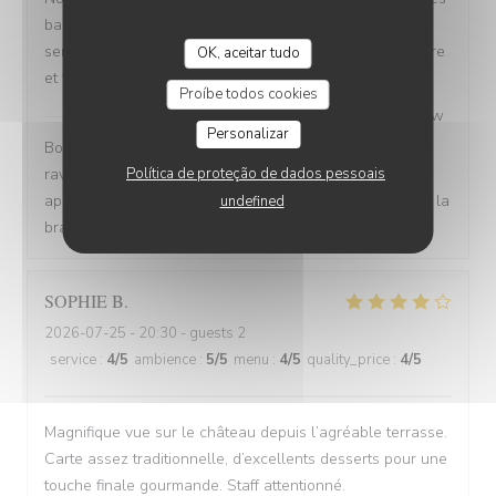
baies vitrées comme demandé lors de la réservation un
service rapide les plats sont bons . Restaurant est propre
OK, aceitar tudo
et très bien organisé MERCI nous reviendrons
Proíbe todos cookies
Brasserie du Théâtre
has responded to the review
Personalizar
Bonjour, Merci pour votre commentaire, nous sommes
ravis que l'ambiance, le service et la cuisine aient été
Política de proteção de dados pessoais
appréciés. Au plaisir de vous revoir bientôt. L'équipe de la
undefined
brasserie du Théâtre
SOPHIE
B
2026-07-25
- 20:30 - guests 2
service
:
4
/5
ambience
:
5
/5
menu
:
4
/5
quality_price
:
4
/5
Magnifique vue sur le château depuis l’agréable terrasse.
Carte assez traditionnelle, d’excellents desserts pour une
touche finale gourmande. Staff attentionné.