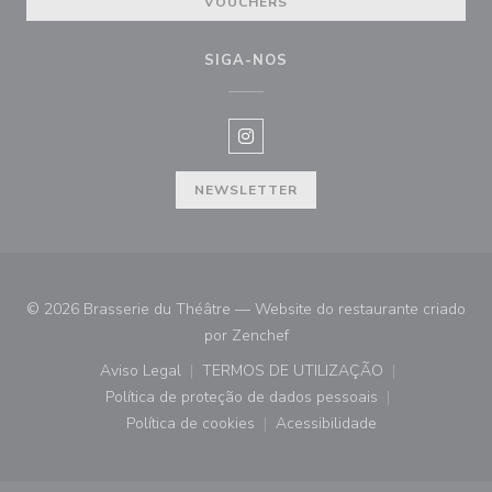
VOUCHERS
SIGA-NOS
Instagram ((abre numa nova janel
NEWSLETTER
© 2026 Brasserie du Théâtre — Website do restaurante criado
((abre numa nova janela))
por
Zenchef
Aviso Legal
TERMOS DE UTILIZAÇÃO
((abre numa nova janela))
((abre numa nova janela))
Política de proteção de dados pessoais
((abre numa nova janela))
Política de cookies
Acessibilidade
((abre numa nova janela))
((abre numa nova janela