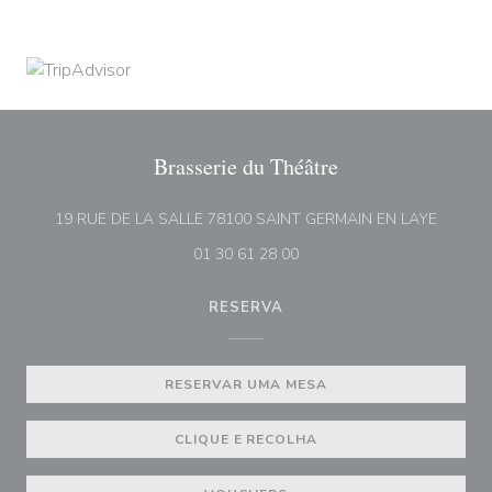
Brasserie du Théâtre
((abre 
19 RUE DE LA SALLE 78100 SAINT GERMAIN EN LAYE
01 30 61 28 00
RESERVA
RESERVAR UMA MESA
CLIQUE E RECOLHA