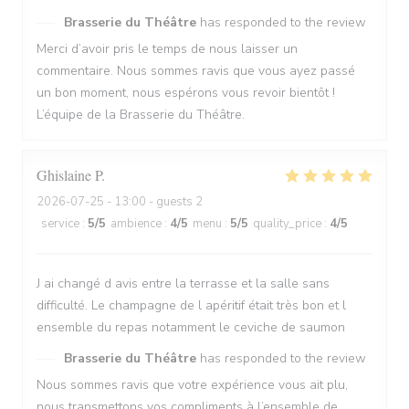
Brasserie du Théâtre
has responded to the review
Merci d’avoir pris le temps de nous laisser un
commentaire. Nous sommes ravis que vous ayez passé
un bon moment, nous espérons vous revoir bientôt !
L’équipe de la Brasserie du Théâtre.
Ghislaine
P
2026-07-25
- 13:00 - guests 2
service
:
5
/5
ambience
:
4
/5
menu
:
5
/5
quality_price
:
4
/5
J ai changé d avis entre la terrasse et la salle sans
difficulté. Le champagne de l apéritif était très bon et l
ensemble du repas notamment le ceviche de saumon
Brasserie du Théâtre
has responded to the review
Nous sommes ravis que votre expérience vous ait plu,
nous transmettons vos compliments à l’ensemble de