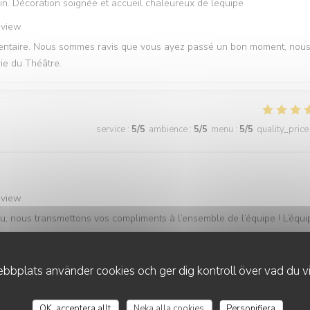
n. Décoration soignée et accueil chaleureux de lequipe
eview
mmentaire. Nous sommes ravis que vous ayez passé un bon moment, nou
rie du Théâtre.
service
:
5
/5
ambience
:
5
/5
menu
:
5
/5
quality_price
eview
u, nous transmettons vos compliments à l’ensemble de l’équipe ! L’équi
bplats använder cookies och ger dig kontroll över vad du vil
service
:
5
/5
ambience
:
5
/5
menu
:
5
/5
quality_price
OK, acceptera allt
Neka alla cookies
Personifiera