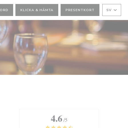
BORD
KLICKA & HÄMTA
PRESENTKORT
SV
4.6
/5