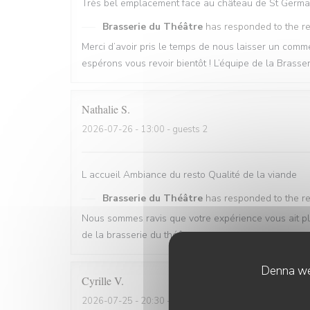
Très bel emplacement face au château de St Germai
Brasserie du Théâtre
has responded to the r
Merci d’avoir pris le temps de nous laisser un co
espérons vous revoir bientôt ! L’équipe de la Brasse
Nathalie
S
2026-07-26
- 13:00 - guests 2
L accueil Ambiance du resto Qualité de la viande
Brasserie du Théâtre
has responded to the r
Nous sommes ravis que votre expérience vous ait pl
de la brasserie du théâtre
Denna web
Cyrille
V
2026-07-25
- 20:30 - guests 2