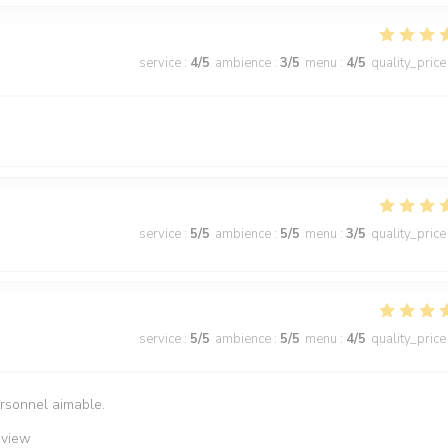
service
:
4
/5
ambience
:
3
/5
menu
:
4
/5
quality_price
service
:
5
/5
ambience
:
5
/5
menu
:
3
/5
quality_price
service
:
5
/5
ambience
:
5
/5
menu
:
4
/5
quality_price
ersonnel aimable.
eview