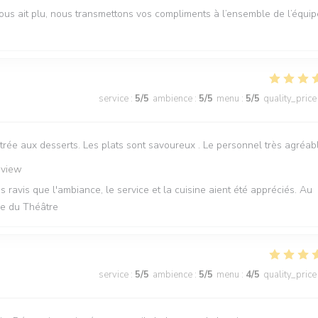
us ait plu, nous transmettons vos compliments à l’ensemble de l’équip
service
:
5
/5
ambience
:
5
/5
menu
:
5
/5
quality_price
trée aux desserts. Les plats sont savoureux . Le personnel très agréab
eview
ravis que l'ambiance, le service et la cuisine aient été appréciés. Au
rie du Théâtre
service
:
5
/5
ambience
:
5
/5
menu
:
4
/5
quality_price