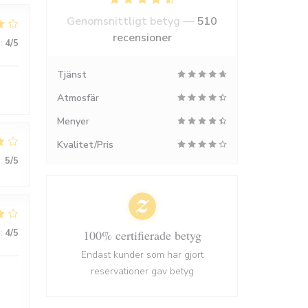
Genomsnittligt betyg —
510
recensioner
:
4
/5
Tjänst
Atmosfär
Menyer
Kvalitet/Pris
:
5
/5
:
4
/5
100% certifierade betyg
Endast kunder som har gjort
reservationer gav betyg