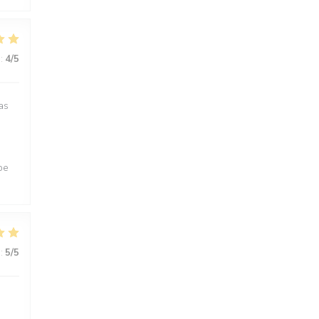
:
4
/5
as
pe
:
5
/5