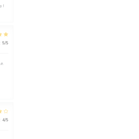
e !
:
5
/5
le.
:
4
/5