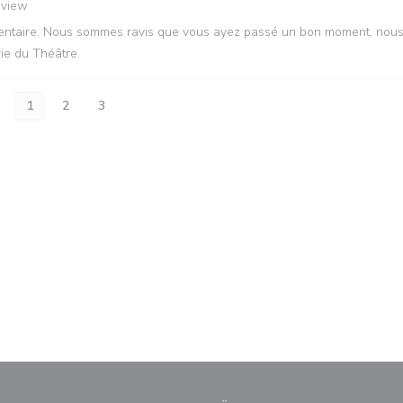
eview
mmentaire. Nous sommes ravis que vous ayez passé un bon moment, nou
rie du Théâtre.
1
2
3