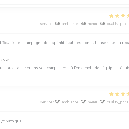
service
:
5
/5
ambience
:
4
/5
menu
:
5
/5
quality_price
difficulté. Le champagne de l apéritif était très bon et l ensemble du rep
eview
u, nous transmettons vos compliments à l’ensemble de l’équipe ! L’équi
service
:
5
/5
ambience
:
5
/5
menu
:
5
/5
quality_price
s sympathique