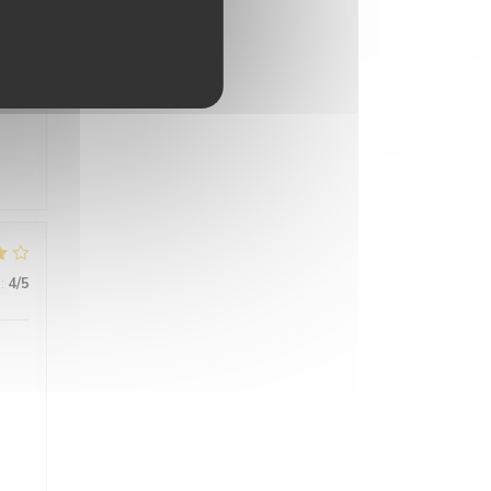
:
4
/5
e
s