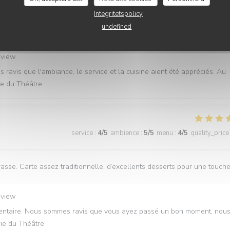
Integritetspolicy
undefined
e des baies vitrées comme demandé lors de la réservation un service
et très bien organisé MERCI nous reviendrons
eview
ravis que l'ambiance, le service et la cuisine aient été appréciés. Au
rie du Théâtre
service
:
4
/5
ambience
:
5
/5
menu
:
4
/5
quality_price
asse. Carte assez traditionnelle, d’excellents desserts pour une touch
eview
mmentaire. Nous sommes ravis que vous ayez passé un bon moment, nou
rie du Théâtre.