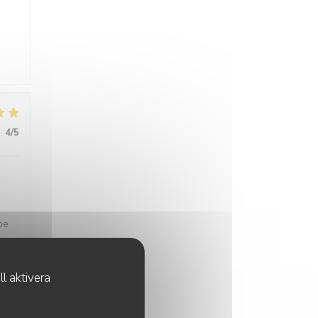
s
:
4
/5
pe
l aktivera
:
4
/5