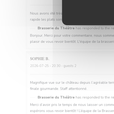
Nous avons été très bien reçu avec une table proch
rapide les plats sont bons . Restaurant est propre 
Brasserie du Théâtre
has responded to the r
Bonjour, Merci pour votre commentaire, nous sommes 
plaisir de vous revoir bientôt. L'équipe de la brasse
SOPHIE
B
2026-07-25
- 20:30 - guests 2
Magnifique vue sur le château depuis l’agréable terr
finale gourmande. Staff attentionné.
Brasserie du Théâtre
has responded to the r
Merci d’avoir pris le temps de nous laisser un co
espérons vous revoir bientôt ! L’équipe de la Brasse