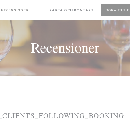
RECENSIONER
KARTA OCH KONTAKT
BOKA ETT 
((ÖPPNAS I ETT NYTT FÖNSTER))
((ÖPPNAS I ETT NYTT FÖNSTER))
Recensioner
_CLIENTS_FOLLOWING_BOOKING