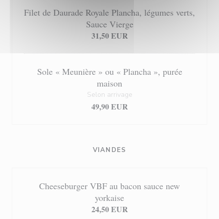
Filet de Daurade Royale Plancha, légumes verts,
Sauce Vierge
31,50 EUR
Sole « Meunière » ou « Plancha », purée
maison
Selon arrivage
49,90 EUR
VIANDES
Cheeseburger VBF au bacon sauce new
yorkaise
24,50 EUR