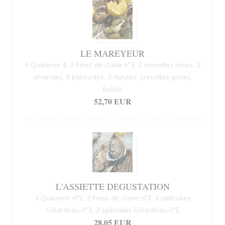
LE MAREYEUR
6 Quiberon 4, 3 Fines de claire n°3, 2 crevettes roses, 3
amandes, 3 palourdes, 3 moules, crevettes grises,
bulots
52,70 EUR
L'ASSIETTE DEGUSTATION
3 Quiberon n°2, 3 Fines de claire n°3, 3 spéciales
Gillardeau n°3, 3 spéciales Gillardeau n°5
28,05 EUR