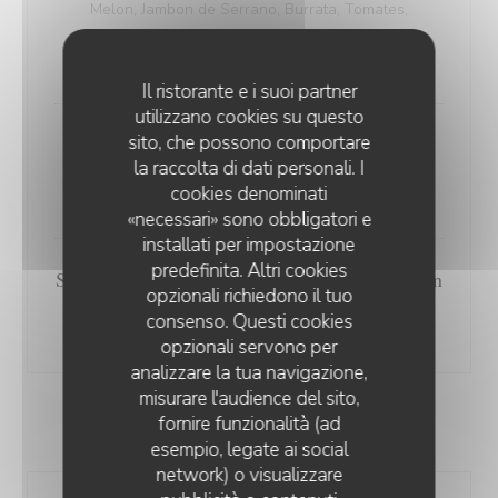
Melon, Jambon de Serrano, Burrata, Tomates,
Tapenade
24,50 EUR
Il ristorante e i suoi partner
utilizzano cookies su questo
sito, che possono comportare
Assiette fraicheur : Burrata, tomates fraiches
la raccolta di dati personali. I
confites, Avocat et saumon mariné
cookies denominati
24,50 EUR
«necessari» sono obbligatori e
installati per impostazione
predefinita. Altri cookies
Salade Thaï aux Gambas, nems de poulet , thon
opzionali richiedono il tuo
"Albacore" et soja
consenso. Questi cookies
25,50 EUR
opzionali servono per
analizzare la tua navigazione,
misurare l'audience del sito,
fornire funzionalità (ad
POISSONS
esempio, legate ai social
network) o visualizzare