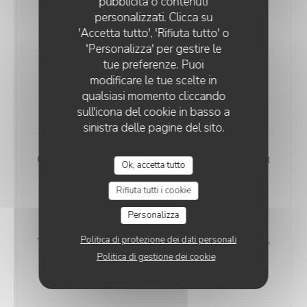
pubblicità o contenuti
Fish & Chips « Cabillaud », sauce tartare
personalizzati. Clicca su
22,90 EUR
'Accetta tutto', 'Rifiuta tutto' o
'Personalizza' per gestire le
tue preferenze. Puoi
Ceviche de saumon et lieu à la coriandre et
modificare le tue scelte in
citron vert, Frites maison
qualsiasi momento cliccando
24,90 EUR
sull'icona del cookie in basso a
sinistra delle pagine del sito.
Gambas "plancha", poirvons confits, chorizo et
Ok, accetta tutto
riz vénéré
28,50 EUR
Rifiuta tutti i cookie
Personalizza
Tataki de thon au sésame, poêlée de légumes «
Politica di protezione dei dati personali
Thaï »
Politica di gestione dei cookie
29,90 EUR