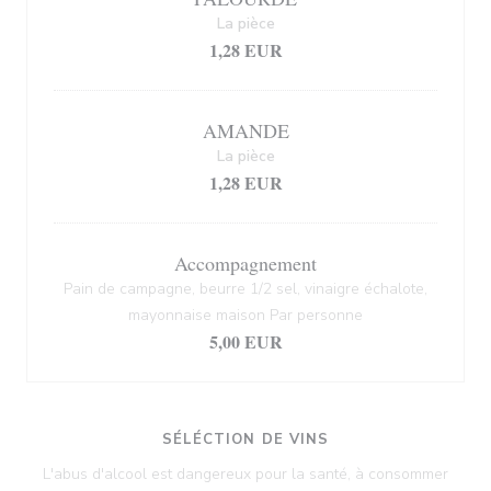
La pièce
1,28 EUR
AMANDE
La pièce
1,28 EUR
Accompagnement
Pain de campagne, beurre 1/2 sel, vinaigre échalote,
mayonnaise maison Par personne
5,00 EUR
SÉLÉCTION DE VINS
L'abus d'alcool est dangereux pour la santé, à consommer