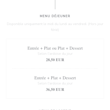
MENU DÉJEUNER
Disponible uniquement le midi du lundi au vendredi. (Hors jour
férié)
Entrée + Plat ou Plat + Dessert
Selon l'ardoise du jour
28,50 EUR
Entrée + Plat + Dessert
Selon l'ardoise du jour
36,50 EUR