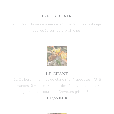
FRUITS DE MER
- 15 % sur la vente à emporter ! ( La réduction est déjà
appliquée sur les prix affichés)
LE GEANT
12 Quiberon 4, 6 fines de claire n°3, 4 spéciales n°3, 6
amandes, 6 moules, 6 palourdes, 4 crevettes roses, 4
langoustines, 1 tourteau, Crevettes grises, Bulots
109,65 EUR