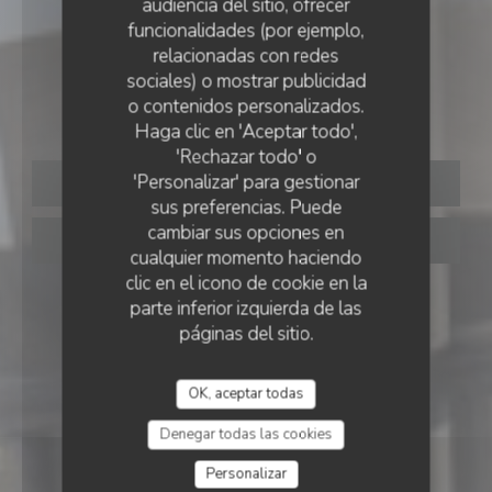
audiencia del sitio, ofrecer
funcionalidades (por ejemplo,
relacionadas con redes
CERVECERÍA
•
SAINT GERMAIN EN LAYE
sociales) o mostrar publicidad
Brasserie du Théâtre
o contenidos personalizados.
Haga clic en 'Aceptar todo',
'Rechazar todo' o
'Personalizar' para gestionar
RESERVAR UNA MESA
sus preferencias. Puede
cambiar sus opciones en
TAKEAWAY
cualquier momento haciendo
clic en el icono de cookie en la
parte inferior izquierda de las
páginas del sitio.
OK, aceptar todas
Denegar todas las cookies
Personalizar