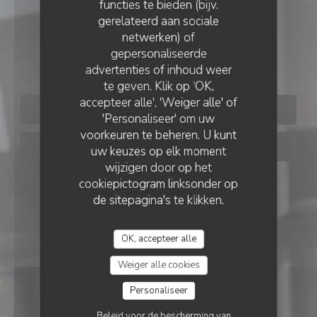
functies te bieden (bijv.
gerelateerd aan sociale
BRASSERIE
•
SAINT GERMAIN EN LAYE
netwerken) of
gepersonaliseerde
Brasserie du Théâtre
advertenties of inhoud weer
te geven. Klik op 'OK,
accepteer alle', 'Weiger alle' of
RESERVEER EEN TAFEL
'Personaliseer' om uw
voorkeuren te beheren. U kunt
AFHAAL
uw keuzes op elk moment
wijzigen door op het
cookiepictogram linksonder op
de sitepagina's te klikken.
OK, accepteer alle
Weiger alle cookies
Personaliseer
Beleid voor de bescherming van